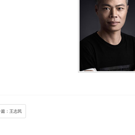
一篇
：王志民