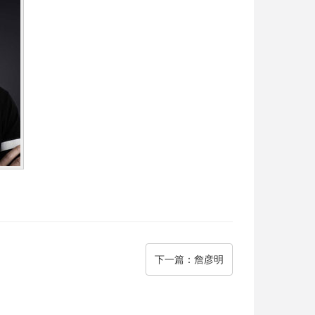
下一篇
：詹彦明