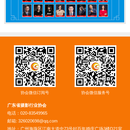
协会微信订阅号
协会微信服务号
广东省摄影行业协会
电话：020-83549965
邮箱: 326020698@qq.com
地址：广州海珠区江南大道中73号好百年婚庆广场3楼D21室