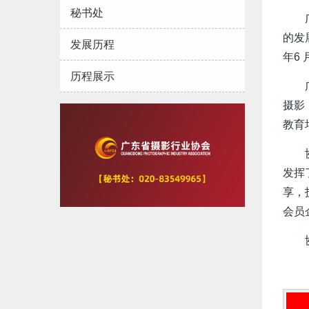
秘书处
的发
发展历程
年6
历程展示
摄影
教育
发挥
享，
会员