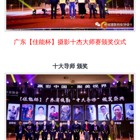
广东【佳能杯】摄影十杰大师赛颁奖仪式
十大导师 颁奖