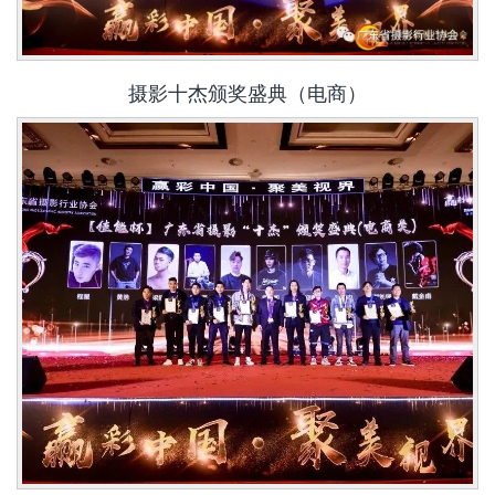
摄影十杰颁奖盛典（电商）