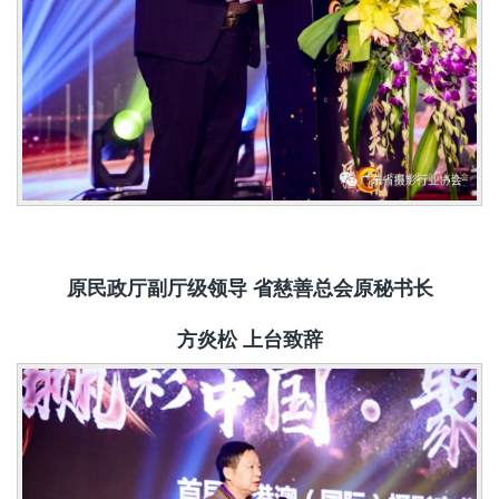
原
民政厅副厅级
领导
省
慈善总会原秘书长
方
炎松
上台
致辞