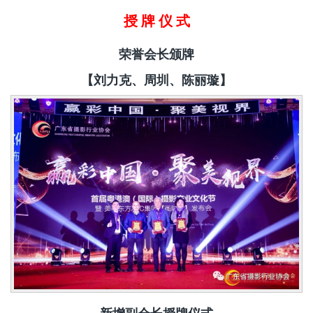
授 牌 仪 式
荣誉会长颁牌
【刘力克、周圳、陈丽璇】