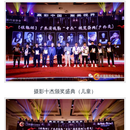
摄影十杰颁奖盛典（儿童）