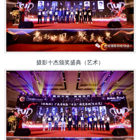
摄影十杰颁奖盛典（艺术）