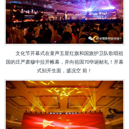
文化节开幕式在童声五星红旗和国旗护卫队歌唱祖
国的庄严肃穆中拉开帷幕，并向祖国70华诞献礼！开幕
式别开生面，盛况空 前！