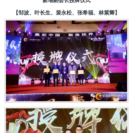
新增副会长授牌仪式
【邹波、叶长生、裴永松、张希福、林紫卿】