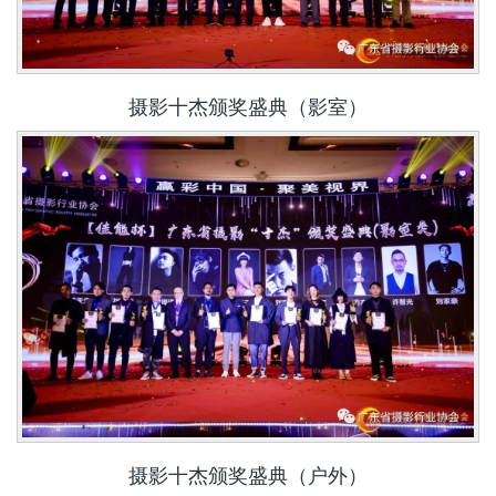
摄影十杰颁奖盛典（影室）
摄影十杰颁奖盛典（户外）