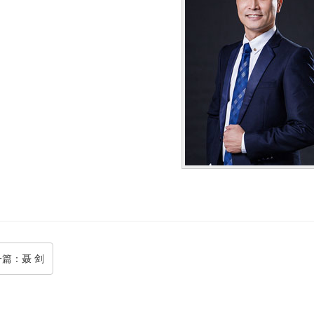
一篇
：聂 剑